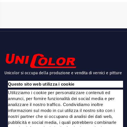
Unicolor si occupa della produzione e vendita di vernici e pitture
ecologiche, di vendita prodotti per bricolage e decoupage,
Questo sito web utilizza i cookie
prodotti per restauro, decori, oggetti in legno e polistirolo,
articoli per bomboniere e tanto altro a Modena.
Utilizziamo i cookie per personalizzare contenuti ed
annunci, per fornire funzionalità dei social media e per
Info
analizzare il nostro traffico. Condividiamo inoltre
informazioni sul modo in cui utilizza il nostro sito con i
Contatti
nostri partner che si occupano di analisi dei dati web,
pubblicità e social media, i quali potrebbero combinarle