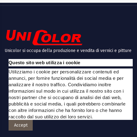
Unicolor si occupa della produzione e vendita di vernici e pitture
ecologiche, di vendita prodotti per bricolage e decoupage,
Questo sito web utilizza i cookie
prodotti per restauro, decori, oggetti in legno e polistirolo,
articoli per bomboniere e tanto altro a Modena.
Utilizziamo i cookie per personalizzare contenuti ed
annunci, per fornire funzionalità dei social media e per
Info
analizzare il nostro traffico. Condividiamo inoltre
informazioni sul modo in cui utilizza il nostro sito con i
Contatti
nostri partner che si occupano di analisi dei dati web,
pubblicità e social media, i quali potrebbero combinarle
con altre informazioni che ha fornito loro o che hanno
Orari
raccolto dal suo utilizzo dei loro servizi.
Accept