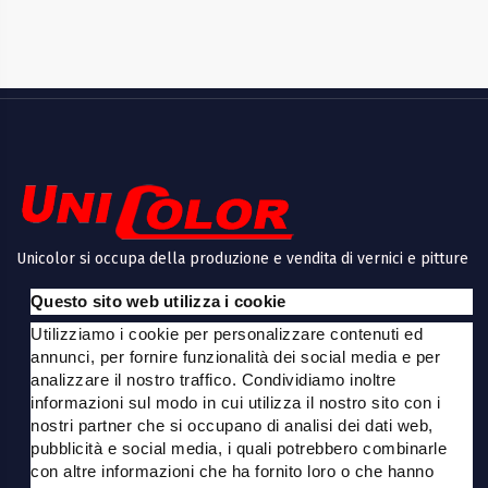
Unicolor si occupa della produzione e vendita di vernici e pitture
ecologiche, di vendita prodotti per bricolage e decoupage,
Questo sito web utilizza i cookie
prodotti per restauro, decori, oggetti in legno e polistirolo,
articoli per bomboniere e tanto altro a Modena.
Utilizziamo i cookie per personalizzare contenuti ed
annunci, per fornire funzionalità dei social media e per
Info
analizzare il nostro traffico. Condividiamo inoltre
informazioni sul modo in cui utilizza il nostro sito con i
Contatti
nostri partner che si occupano di analisi dei dati web,
pubblicità e social media, i quali potrebbero combinarle
con altre informazioni che ha fornito loro o che hanno
Orari