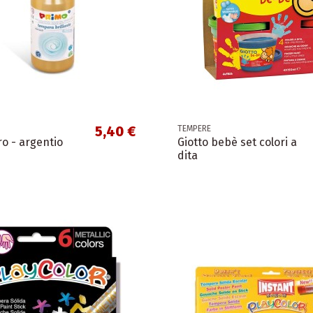
5,40 €
TEMPERE
o - argentio
Giotto bebè set colori a
dita