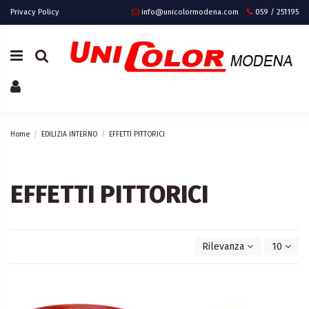
Privacy Policy
info@unicolormodena.com
059 / 251195
Home
EDILIZIA INTERNO
EFFETTI PITTORICI
EFFETTI PITTORICI
Rilevanza
10