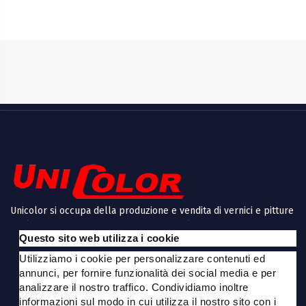
Unicolor si occupa della produzione e vendita di vernici e pitture
ecologiche, di vendita prodotti per bricolage e decoupage,
Questo sito web utilizza i cookie
prodotti per restauro, decori, oggetti in legno e polistirolo,
articoli per bomboniere e tanto altro a Modena.
Utilizziamo i cookie per personalizzare contenuti ed
annunci, per fornire funzionalità dei social media e per
Info
analizzare il nostro traffico. Condividiamo inoltre
informazioni sul modo in cui utilizza il nostro sito con i