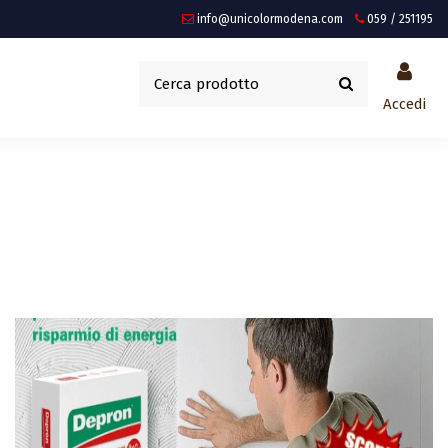
info@unicolormodena.com
059 / 251195
Accedi