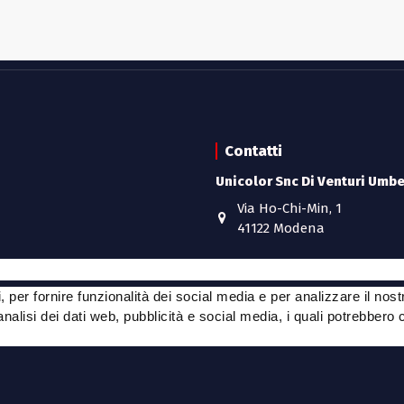
Contatti
Unicolor Snc Di Venturi Umber
Via Ho-Chi-Min, 1
41122 Modena
cy
059 / 251195
info@unicolormodena.co
per fornire funzionalità dei social media e per analizzare il nost
P.IVA: 00158350363
 analisi dei dati web, pubblicità e social media, i quali potrebber