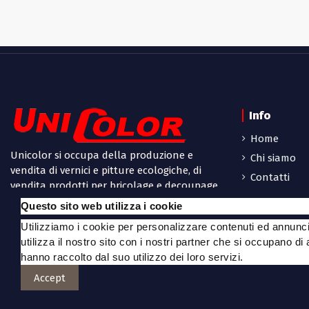
Info
Home
Unicolor si occupa della produzione e
Chi siamo
vendita di vernici e pitture ecologiche, di
Contatti
vendita prodotti per bricolage e decoupage,
Privacy Poli
prodotti per restauro, decori, oggetti in
Questo sito web utilizza i cookie
legno e polistirolo, articoli per bomboniere
Utilizziamo i cookie per personalizzare contenuti ed annunci, 
e tanto altro a Modena.
utilizza il nostro sito con i nostri partner che si occupano di
hanno raccolto dal suo utilizzo dei loro servizi.
Accept