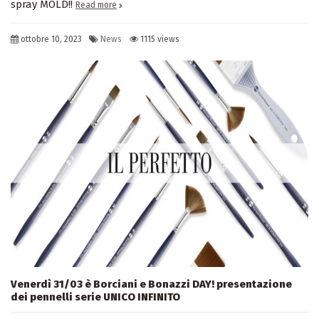
spray MOLD!!
Read more
ottobre 10, 2023
News
1115 views
Venerdì 31/03 è Borciani e Bonazzi DAY! presentazione
dei pennelli serie UNICO INFINITO